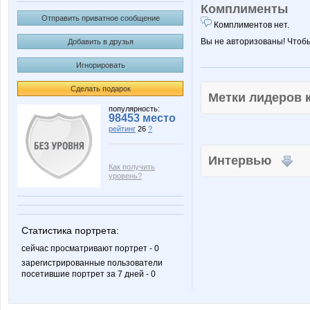
Комплименты
Отправить приватное сообщение
Комплиментов нет.
Вы не авторизованы! Чтоб
Добавить в друзья
Игнорировать
Сделать подарок
Метки лидеров
популярность:
98453 место
рейтинг
26
?
Интервью
Как получить
уровень?
Статистика портрета:
сейчас просматривают портрет - 0
зарегистрированные пользователи
посетившие портрет за 7 дней - 0